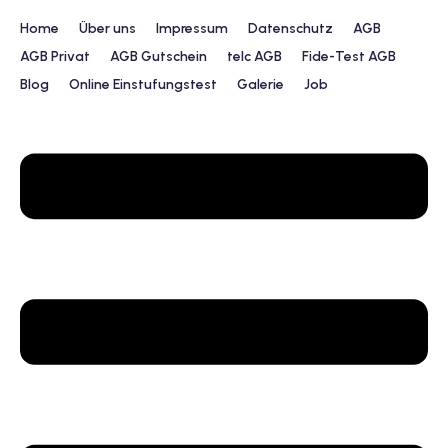
Home
Über uns
Impressum
Datenschutz
AGB
AGB Privat
AGB Gutschein
telc AGB
Fide-Test AGB
Blog
Online Einstufungstest
Galerie
Job
urs
ngstest
lunterricht
 Englisch
ifikatskurse
Englischkurse