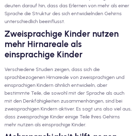
deuten darauf hin, dass das Erlernen von mehr als einer
iv Deutschkurse mit
Sprache die Struktur des sich entwickelnden Gehirns
unterschiedlich beeinflusst.
v Deutschkurse mit
Zweisprachige Kinder nutzen
mehr Hirnareale als
tschkurse mit Gutschein
einsprachige Kinder
Verschiedene Studien zeigen, dass sich die
dkurse mit Gutschein
sprachbezogenen Hirnareale von zweisprachigen und
einsprachigen Kindern ähnlich entwickeln, aber
stagskurse mit
bestimmte Teile, die sowohl mit der Sprache als auch
mit den Denkfähigkeiten zusammenhängen, sind bei
zweisprachigen Kindern aktiver. Es sagt uns also viel aus,
tschein A2
dass zweisprachige Kinder einige Teile Ihres Gehirns
mehr nutzen als einsprachige Kinder.
iv Deutschkurse mit