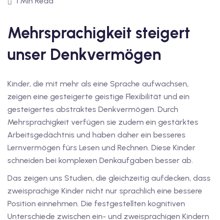
1 Min Read
1
vkurs Deutsch C1
Mehrsprachigkeit steigert
Deutsch C1
unser Denkvermögen
kurs Deutsch C1
Kinder, die mit mehr als eine Sprache aufwachsen,
utsch C1
zeigen eine gesteigerte geistige Flexibilität und ein
nterricht
gesteigertes abstraktes Denkvermögen. Durch
Mehrsprachigkeit verfügen sie zudem ein gestärktes
Deutsch
Arbeitsgedächtnis und haben daher ein besseres
Lernvermögen fürs Lesen und Rechnen. Diese Kinder
katskurse
schneiden bei komplexen Denkaufgaben besser ab.
eutschkurse
Das zeigen uns Studien, die gleichzeitig aufdecken, dass
zweisprachige Kinder nicht nur sprachlich eine bessere
chein
Position einnehmen. Die festgestellten kognitiven
tschein A1
Unterschiede zwischen ein- und zweisprachigen Kindern