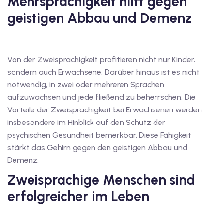
Mehrsprachigkeit hilft gegen
geistigen Abbau und Demenz
v Deutschkurse mit
tschkurse mit Gutschein
Von der Zweisprachigkeit profitieren nicht nur Kinder,
sondern auch Erwachsene. Darüber hinaus ist es nicht
dkurse mit Gutschein
notwendig, in zwei oder mehreren Sprachen
aufzuwachsen und jede fließend zu beherrschen. Die
Vorteile der Zweisprachigkeit bei Erwachsenen werden
stagskurse mit
insbesondere im Hinblick auf den Schutz der
psychischen Gesundheit bemerkbar. Diese Fähigkeit
stärkt das Gehirn gegen den geistigen Abbau und
tschein B1
Demenz.
iv Deutschkurse mit
Zweisprachige Menschen sind
erfolgreicher im Leben
v Deutschkurse mit