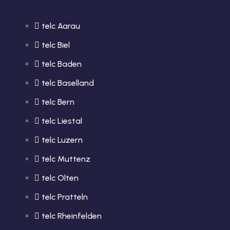
telc Aarau
telc Biel
telc Baden
telc Baselland
telc Bern
telc Liestal
telc Luzern
telc Muttenz
telc Olten
telc Pratteln
telc Rheinfelden