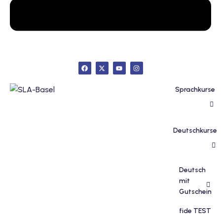
inzelunterricht
e Französisch
stest
ertifikatskurse
 Französischkurse
Sprachkurse
Deutschkurse
Portugiesischkurs
Deutsch
mit
Gutschein
fide TEST