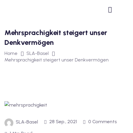
1
vkurs Deutsch B1
Mehrsprachigkeit steigert unser
Deutsch B1
Denkvermögen
kurs Deutsch B1
Home
SLA-Basel
utsch B1
Mehrsprachigkeit steigert unser Denkvermögen
2
ivkurs Deutsch B2
Deutsch B2
vkurs Deutsch B2
28 Sep., 2021
0 Comments
SLA-Basel
eutsch B2