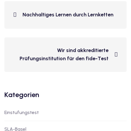
utsch
Nachhaltiges Lernen durch Lernketten
lisch
anzösisch
Feiertage
Wir sind akkreditierte
Prüfungsinstitution für den fide-Test
Kategorien
Einstufungstest
SLA-Basel