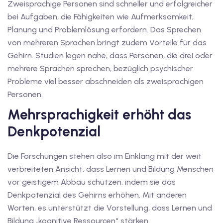
Zweisprachige Personen sind schneller und erfolgreicher
bei Aufgaben, die Fähigkeiten wie Aufmerksamkeit,
tschkurse mit Gutschein
Planung und Problemlösung erfordern. Das Sprechen
von mehreren Sprachen bringt zudem Vorteile für das
Gehirn. Studien legen nahe, dass Personen, die drei oder
dkurse mit Gutschein B1
mehrere Sprachen sprechen, bezüglich psychischer
stagskurse mit
Probleme viel besser abschneiden als zweisprachigen
Personen.
Mehrsprachigkeit erhöht das
tschein B2
Denkpotenzial
iv Deutschkurse mit
Die Forschungen stehen also im Einklang mit der weit
v Deutschkurse mit
verbreiteten Ansicht, dass Lernen und Bildung Menschen
vor geistigem Abbau schützen, indem sie das
Denkpotenzial des Gehirns erhöhen. Mit anderen
tschkurse mit Gutschein
Worten, es unterstützt die Vorstellung, dass Lernen und
Bildung „kognitive Ressourcen“ stärken.