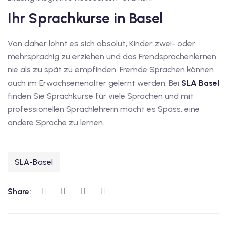
dkurse mit Gutschein
Ihr Sprachkurse in Basel
Von daher lohnt es sich absolut, Kinder zwei- oder
stagskurse mit
mehrsprachig zu erziehen und das Frendsprachenlernen
nie als zu spät zu empfinden. Fremde Sprachen können
auch im Erwachsenenalter gelernt werden. Bei
SLA Basel
finden Sie Sprachkurse für viele Sprachen und mit
professionellen Sprachlehrern macht es Spass, eine
andere Sprache zu lernen.
r den fide-Test
SLA-Basel
Basel
orbereitung
Share: