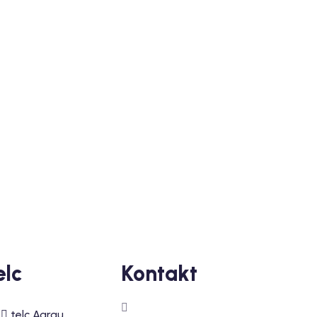
elc
Kontakt
telc Aarau