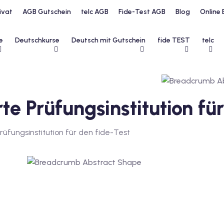
ivat
AGB Gutschein
telc AGB
Fide-Test AGB
Blog
Online 
e
Deutschkurse
Deutsch mit Gutschein
fide TEST
telc
rte Prüfungsinstitution fü
Prüfungsinstitution für den fide-Test