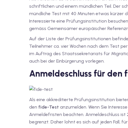
schriftlichen und einem mündlichen Teil. Der sc
mündliche Test mit 40 Minuten etwas kürzer 
Interessierte eine Prüfungsinstitution besuche
gemäss Ge­mein­sa­mer eu­ro­päi­scher Re­fe­renz
Auf der Liste der Prüfungsinstitutionen befind
Teilnehmer ca. vier Wochen nach dem Test per 
im Auftrag des Staatssekretariats für Migrat
auch bei der Einbürgerung vorlegen.
Anmeldeschluss für den 
Als eine akkreditierte Prüfungsinstitution bieten
den
fide-Test
anzumelden. Wenn Sie Interesse 
Anmeldefristen beachten. Anmeldeschluss ist 2
begrenzt. Daher lohnt es sich auf jeden Fall, f