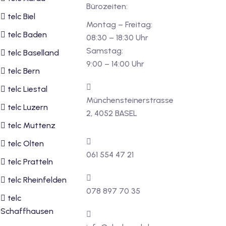
Bürozeiten:
telc Biel
Montag – Freitag:
telc Baden
08:30 – 18:30 Uhr
Samstag:
telc Baselland
9:00 – 14:00 Uhr
telc Bern
telc Liestal
Münchensteinerstrasse
telc Luzern
2, 4052 BASEL
telc Muttenz
telc Olten
061 554 47 21
telc Pratteln
telc Rheinfelden
078 897 70 35
telc
Schaffhausen