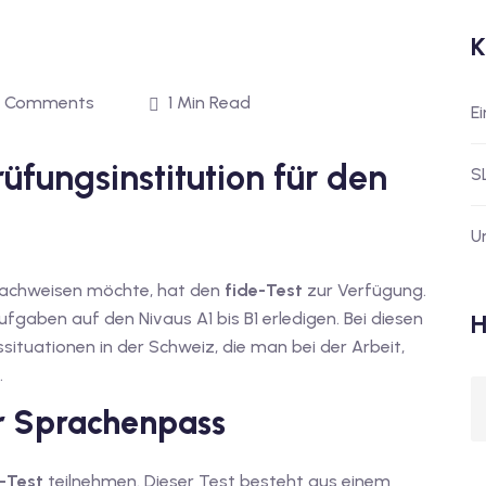
K
 Comments
1 Min Read
E
rüfungsinstitution für den
S
U
 nachweisen möchte, hat den
fide-Test
zur Verfügung.
gaben auf den Nivaus A1 bis B1 erledigen. Bei diesen
H
situationen in der Schweiz, die man bei der Arbeit,
.
r Sprachenpass
-Test
teilnehmen. Dieser Test besteht aus einem