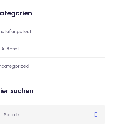
ategorien
instufungstest
LA-Basel
ncategorized
ier suchen