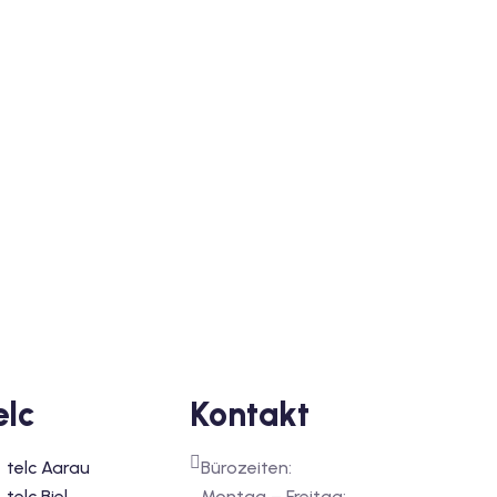
elc
Kontakt
telc Aarau
Bürozeiten:
telc Biel
Montag – Freitag: