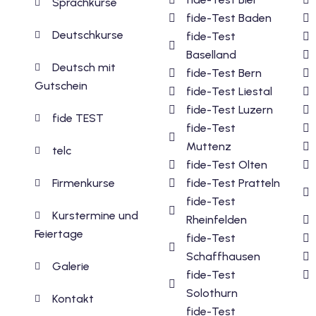
Sprachkurse
fide-Test Baden
Deutschkurse
fide-Test
Baselland
Deutsch mit
fide-Test Bern
Gutschein
fide-Test Liestal
fide-Test Luzern
fide TEST
fide-Test
Muttenz
telc
fide-Test Olten
Firmenkurse
fide-Test Pratteln
fide-Test
Kurstermine und
Rheinfelden
Feiertage
fide-Test
Schaffhausen
Galerie
fide-Test
Solothurn
Kontakt
fide-Test