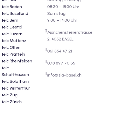
telc Baden
08:30 – 18:30 Uhr
telc Baselland
Samstag:
telc Bern
9:00 – 14:00 Uhr
telc Liestal
Münchensteinerstrasse
telc Luzern
2, 4052 BASEL
telc Muttenz
telc Olten
061 554 47 21
telc Pratteln
telc Rheinfelden
078 897 70 35
telc
Schaffhausen
info@sla-basel.ch
telc Solothurn
telc Winterthur
telc Zug
telc Zürich