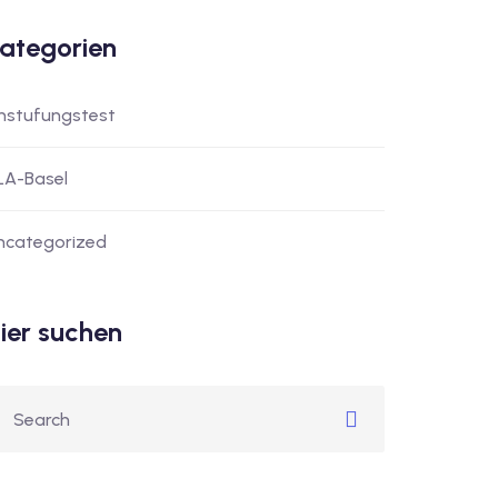
ategorien
instufungstest
LA-Basel
ncategorized
ier suchen