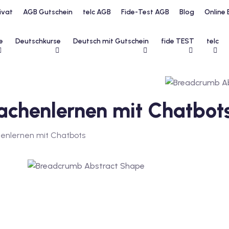
ivat
AGB Gutschein
telc AGB
Fide-Test AGB
Blog
Online 
e
Deutschkurse
Deutsch mit Gutschein
fide TEST
telc
prachenlernen mit Chatbot
henlernen mit Chatbots