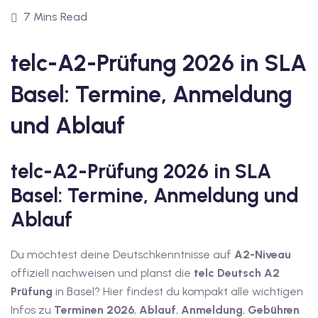
1
7 Mins Read
vkurs Deutsch C1
telc-A2-Prüfung 2026 in SLA
Deutsch C1
Basel: Termine, Anmeldung
kurs Deutsch C1
und Ablauf
utsch C1
nterricht
telc-A2-Prüfung 2026 in SLA
Deutsch
Basel: Termine, Anmeldung und
Ablauf
katskurse
eutschkurse
Du möchtest deine Deutschkenntnisse auf
A2-Niveau
offiziell nachweisen und planst die
telc Deutsch A2
chein
Prüfung
in Basel? Hier findest du kompakt alle wichtigen
tschein A1
Infos zu
Terminen 2026
,
Ablauf
,
Anmeldung
,
Gebühren