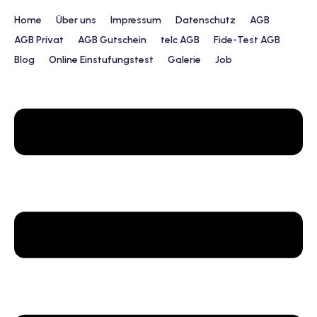
Home
Über uns
Impressum
Datenschutz
AGB
AGB Privat
AGB Gutschein
telc AGB
Fide-Test AGB
Blog
Online Einstufungstest
Galerie
Job
urs
ngstest
lunterricht
 Englisch
ifikatskurse
Englischkurse