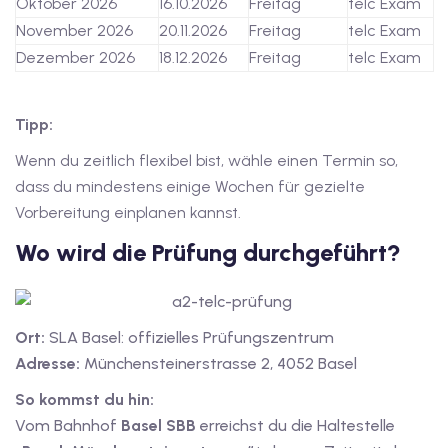
Oktober 2026
16.10.2026
Freitag
telc Exam
November 2026
20.11.2026
Freitag
telc Exam
tschkurse mit Gutschein
Dezember 2026
18.12.2026
Freitag
telc Exam
dkurse mit Gutschein B1
Tipp:
stagskurse mit
Wenn du zeitlich flexibel bist, wähle einen Termin so,
dass du mindestens einige Wochen für gezielte
Vorbereitung einplanen kannst.
tschein B2
Wo wird die Prüfung durchgeführt?
iv Deutschkurse mit
v Deutschkurse mit
Ort:
SLA Basel: offizielles Prüfungszentrum
Adresse:
Münchensteinerstrasse 2, 4052 Basel
So kommst du hin:
tschkurse mit Gutschein
Vom Bahnhof
Basel SBB
erreichst du die Haltestelle