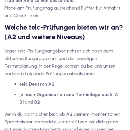
Tipp bei Anreise von ausserhalb:
utsch
Plane am Prüfungstag ausreichend Puffer für Anfahrt
und Check-in ein.
lisch
Welche telc-Prüfungen bieten wir an?
anzösisch
(A2 und weitere Niveaus)
Feiertage
Unser telc-Prüfungsangebot richtet sich nach dem
aktuellen Kursprogramm und der jeweiligen
Terminplanung. In der Regel kannst du bei uns unter
anderem folgende Prüfungen absolvieren:
telc Deutsch A2
je nach Organisation und Terminlage auch:
A1
,
B1
und
B2
Wenn du nicht sicher bist, ob
A2
deinem momentanen
Sprachniveau entspricht, unterstützen wir dich gerne
mit einer kurzen Einschätzung und einer passenden