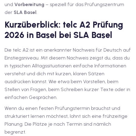
und
Vorbereitung
– speziell für das Prüfungszentrum
iv Deutschkurse mit
der
SLA Basel
.
Kurzüberblick: telc A2 Prüfung
v Deutschkurse mit
2026 in Basel bei SLA Basel
Die telc A2 ist ein anerkannter Nachweis für Deutsch auf
tschkurse mit Gutschein
Einstiegsniveau. Mit diesem Nachweis zeigst du, dass du
in typischen Alltagssituationen einfache Informationen
dkurse mit Gutschein
verstehst und dich mit kurzen, klaren Sätzen
ausdrücken kannst. Wie etwa beim Vorstellen, beim
Stellen von Fragen, beim Schreiben kurzer Texte oder in
stagskurse mit
einfachen Gesprächen.
Wenn du einen festen Prüfungstermin brauchst und
tschein A2
strukturiert lernen möchtest, lohnt sich eine frühzeitige
Planung. Die Plätze je nach Termin sind nämlich
iv Deutschkurse mit
begrenzt.