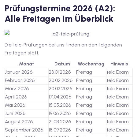
Prüfungstermine 2026 (A2):
v Deutschkurse mit
Alle Freitagen im Überblick
tschkurse mit Gutschein
Die telc-Prüfungen bei uns finden an den folgenden
Freitagen statt:
dkurse mit Gutschein
Monat
Datum
Wochentag
Hinweis
Januar 2026
23.01.2026
Freitag
telc Exam
stagskurse mit
Februar 2026
20.02.2026
Freitag
telc Exam
März 2026
20.03.2026
Freitag
telc Exam
tschein B1
April 2026
17.04.2026
Freitag
telc Exam
Mai 2026
15.05.2026
Freitag
telc Exam
iv Deutschkurse mit
Juni 2026
19.06.2026
Freitag
telc Exam
August 2026
21.08.2026
Freitag
telc Exam
v Deutschkurse mit
September 2026
18.09.2026
Freitag
telc Exam