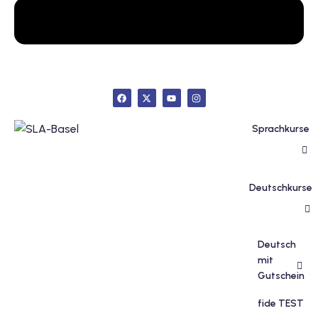
inzelunterricht
e Französisch
stest
ertifikatskurse
 Französischkurse
Sprachkurse
Deutschkurse
Portugiesischkurs
Deutsch
mit
Gutschein
fide TEST