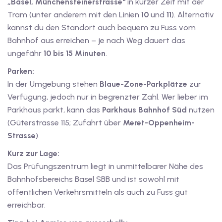
„Basel, Münchensteinerstrasse“
in kurzer Zeit mit der
dkurse mit Gutschein
Tram (unter anderem mit den Linien
10
und
11
). Alternativ
kannst du den Standort auch bequem zu Fuss vom
Bahnhof aus erreichen – je nach Weg dauert das
stagskurse mit
ungefähr
10 bis 15 Minuten
.
Parken:
In der Umgebung stehen
Blaue-Zone-Parkplätze
zur
Verfügung, jedoch nur in begrenzter Zahl. Wer lieber im
Parkhaus parkt, kann das
Parkhaus Bahnhof Süd
nutzen
(Güterstrasse 115; Zufahrt über
Meret-Oppenheim-
r den fide-Test
Strasse
).
Kurz zur Lage:
Basel
Das Prüfungszentrum liegt in unmittelbarer Nähe des
Bahnhofsbereichs Basel SBB und ist sowohl mit
orbereitung
öffentlichen Verkehrsmitteln als auch zu Fuss gut
erreichbar.