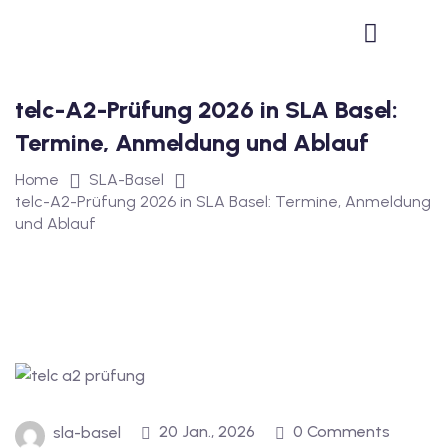
1
vkurs Deutsch B1
telc-A2-Prüfung 2026 in SLA Basel:
Deutsch B1
Termine, Anmeldung und Ablauf
kurs Deutsch B1
Home
SLA-Basel
utsch B1
telc-A2-Prüfung 2026 in SLA Basel: Termine, Anmeldung
und Ablauf
2
ivkurs Deutsch B2
Deutsch B2
vkurs Deutsch B2
eutsch B2
20 Jan., 2026
0 Comments
sla-basel